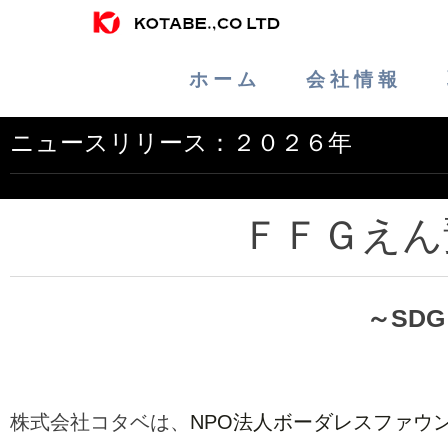
ホ ー ム
会 社 情 報
ニュースリリース：２０２６年
ＦＦＧえん
～SD
株式会社コタベは、
NPO法人ボーダレスファウ