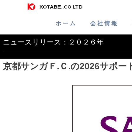
ホ ー ム
会 社 情 報
ニュースリリース：２０２６年
京都サンガＦ.Ｃ.の2026サポ